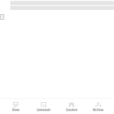
News
Community
Trending
My Page