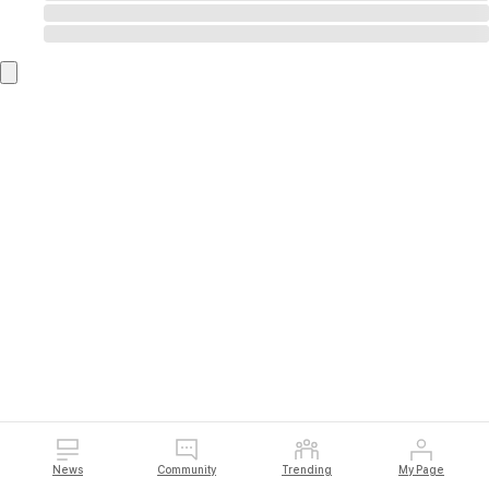
News
Community
Trending
My Page