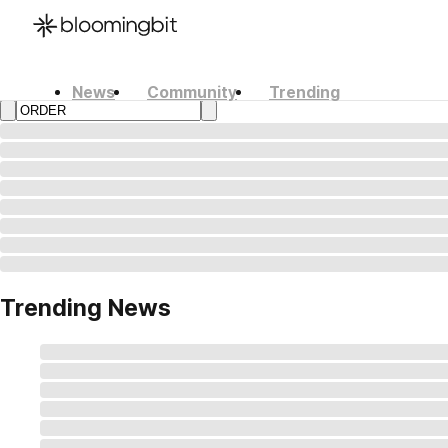
News
Community
Trending
한국어
English
日本語
Trending News