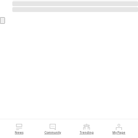
News
Community
Trending
My Page